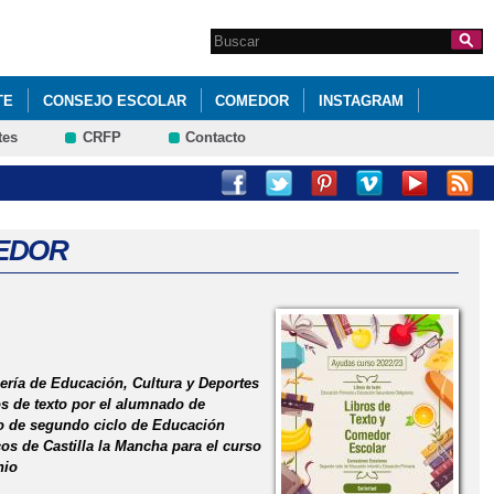
Search this site
Formulario de
búsqueda
TE
CONSEJO ESCOLAR
COMEDOR
INSTAGRAM
tes
CRFP
Contacto
MEDOR
ería de Educación, Cultura y Deportes
os de texto por el alumnado de
o de segundo ciclo de Educación
os de Castilla la Mancha para el curso
nio