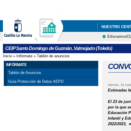
NUESTRO CEN
EducamosC
CEIP Santo Domingo de Guzmán, Valmojado (Toledo)
Inicio
»
Infórmate
»
Tablón de anuncios
Se encuentra usted aquí
CONVO
INFÓRMATE
Tablón de Anuncios
Guía Protección de Datos AEPD
Viernes, 24 Juni
Estimadas fa
El 23 de jun
por la que s
Educación Pr
Infantil y E
2022/2023, e