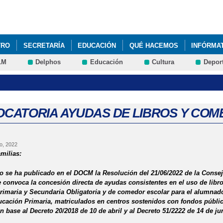
Pasar al
contenido
principal
TRO
SECRETARÍA
EDUCACIÓN
QUÉ HACEMOS
INFÓRMA
LM
Delphos
Educación
Cultura
Depor
CATORIA AYUDAS DE LIBROS Y CO
o, 2022
milias:
io se ha publicado en el DOCM la Resolución del 21/06/2022 de la Consej
e convoca la concesión directa de ayudas consistentes en el uso de libr
imaria y Secundaria Obligatoria y de comedor escolar para el alumnad
ducación Primaria, matriculados en centros sostenidos con fondos públic
n base al Decreto 20/2018 de 10 de abril y al Decreto 51/2222 de 14 de ju